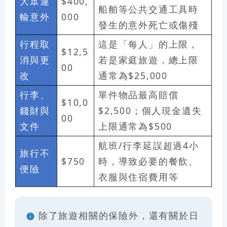
大眾運
$400,
船舶等公共交通工具時
輸意外
000
發生的意外死亡或傷殘
行程取
這是「每人」的上限，
$12,5
消與更
若是家庭旅遊，總上限
00
改
通常為$25,000
行李、
單件物品最高賠償
$10,0
錢財與
$2,500；個人現金遺失
00
文件
上限通常為$500
航班/行李延誤超過4小
旅行不
$750
時，導致必要的餐飲、
便險
衣服與住宿費用等
除了旅遊相關的保險外，還有關於日