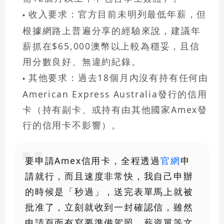
收入要求
：官方目前未明列最低年薪，但
根據網路上普遍分享的經驗來說，建議年
薪抓在$65,000澳幣以上較為穩妥，且信
用分數良好、無違約紀錄。
其他要求
：過去18個月內沒有持有任何由
American Express Australia發行的信用
卡（持有副卡、或持有由其他國家Amex發
行的信用卡不影響）。
要申請Amex信用卡，
全程透過
官網
申
請就行
，而且速度非常快，
我自己申辦
的時候是「秒過」，送完表單馬上就被
批准了
，立刻就收到一封確認信，雖然
申請頁面有寫要準備
駕照
、
薪資單
等文