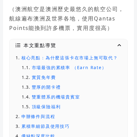
（澳洲航空是澳洲歷史最悠久的航空公司，
航線遍布澳洲及世界各地，使用Qantas
Points能換到許多機票，實用度很高）
本文重點導覽
search
核心亮點：為什麼這張卡在市場上無可取代？
市場最強的累積率 （Earn Rate）
實質免年費
豐厚的開卡禮
雙重體系的機場貴賓室
頂級保險福利
申辦條件與流程
累積率細節及使用技巧
優缺點深度比較