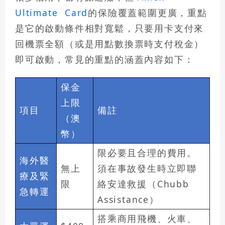
Ultimate Card
的保險覆蓋範圍更廣，重點
是它的啟動條件相對寬鬆，只要用卡支付來
回機票全額（或是用點數換票時支付稅金）
即可啟動，常見的重點的涵蓋內容如下：
保金
上限
項目
備註
（澳
幣）
限必要且合理的費用。
海外醫
無上
須在事故發生時立即聯
療及緊
限
絡安達救援（Chubb
急轉運
Assistance）
搭乘商用飛機、火車、