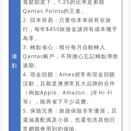
寬鬆額度下，1.25的比率是累積
Qantas Points的王者。
2.
回本容易：
只要你本來就有在旅
行，每年$450旅遊金讓持有成本幾乎
為零。
3.
轉點省心：
積分每月自動轉入
優
Qantas帳戶，不用擔心忘記轉點導致
點
過期。
4.
現金回饋：
Amex經常有現金回饋
活動，且都是澳洲常見大品牌的合作
（例如Apple、Amazon、JB Hi-Fi
等），能再省下不少花費。
5.
保險完善：
旅遊保險非常優渥，且
還涵蓋配偶及小孩，也還包含其他日
常網購會用到的保險。