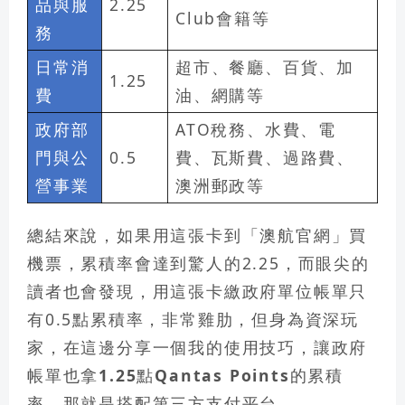
品與服
2.25
Club會籍等
務
日常消
超市、餐廳、百貨、加
1.25
費
油、網購等
政府部
ATO稅務、水費、電
門與公
0.5
費、瓦斯費、過路費、
營事業
澳洲郵政等
總結來說，如果用這張卡到「澳航官網」買
機票，累積率會達到驚人的2.25，而眼尖的
讀者也會發現，用這張卡繳政府單位帳單只
有0.5點累積率，非常雞肋，但身為資深玩
家，
在這邊分享一個我的使用技巧，讓政府
帳單也拿1.25點Qantas Points的累積
率，那就是搭配第三方支付平台