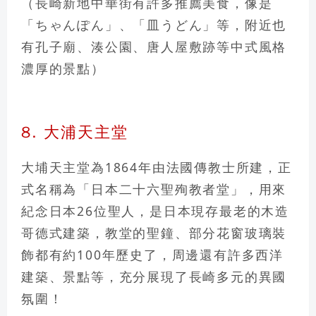
（長崎新地中華街有許多推薦美食，像是
「ちゃんぽん」、「皿うどん」等，附近也
有
孔子廟、湊公園、唐人屋敷跡
等中式風格
濃厚的景點）
8. 大浦天主堂
大埔天主堂為1864年由法國傳教士所建，正
式名稱為「日本二十六聖殉教者堂」，用來
紀念日本26位聖人，
是日本現存最老的木造
哥德式建築
，教堂的聖鐘、部分花窗玻璃裝
飾都有約100年歷史了，周邊還有許多西洋
建築、景點等，充分展現了長崎多元的異國
氛圍！