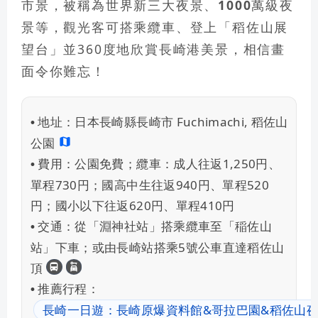
市景
，被稱為
世界新三大夜景、1000萬級夜
景
等，觀光客可搭乘纜車、登上「稻佐山展
望台」並360度地欣賞長崎港美景，相信畫
面令你難忘！
地址：
日本長崎縣長崎市 Fuchimachi, 稻佐山
•
公園
費用：
公園免費；纜車：成人往返1,250円、
•
單程730円；國高中生往返940円、單程520
円；國小以下往返620円、單程410円
交通：
從「淵神社站」搭乘纜車至「稲佐山
•
站」下車；或由長崎站搭乘5號公車直達稻佐山
長崎交通
租車自駕
頂
推薦行程：
•
長崎一日遊：長崎原爆資料館&哥拉巴園&稻佐山