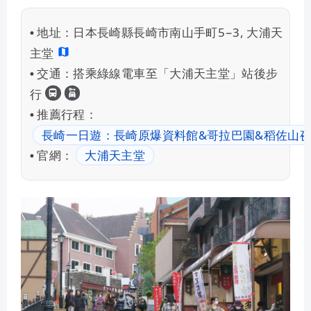
地址：
日本長崎縣長崎市南山手町5−3, 大浦天
•
主堂
交通：
搭乘綠線電車至「大浦天主堂」站後步
•
長崎交通
租車自駕
行
推薦行程：
•
長崎一日遊：長崎原爆資料館&哥拉巴園&稻佐山
官網：
大浦天主堂
•