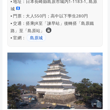
地址：
日本長崎縣島原市城内1-1183-1, 島原
•
城
門票：
大人550円；高中以下學生280円
•
交通：
搭乘JR至「諫早站」後轉搭「島原鐵
•
租車自駕
路」至「島原站」
官網：
島原城
•