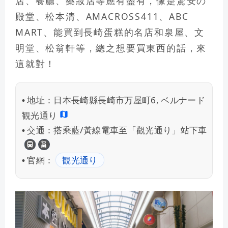
店、餐廳、藥妝店等應有盡有，像是驚安の
殿堂、松本清、AMACROSS411、ABC
MART、能買到長崎蛋糕的名店和泉屋、文
明堂、松翁軒等，總之想要買東西的話，來
這就對！
地址：
日本長崎縣長崎市万屋町6, ベルナード
•
観光通り
交通：
搭乘藍/黃線電車至「觀光通り」站下車
•
長崎交通
租車自駕
官網：
観光通り
•