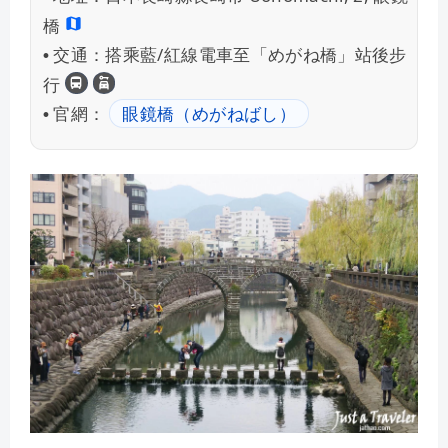
橋
交通：
搭乘藍/紅線電車至「めがね橋」站後步
•
長崎交通
租車自駕
行
官網：
眼鏡橋（めがねばし）
•