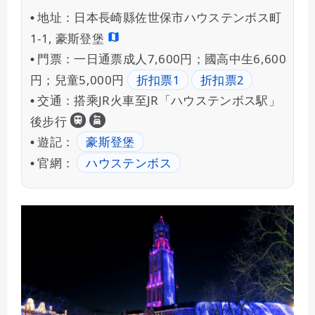
地址：
日本長崎縣佐世保市ハウステンボス町
•
1-1, 豪斯登堡
門票：
一日通票成人7,600円；國高中生6,600
•
円；兒童5,000円
折扣票1
折扣票2
交通：
搭乘JR火車至JR「ハウステンボス駅」
•
九州JR PASS
租車自駕
後步行
遊記：
豪斯登堡
•
官網：
ハウステンボス
•