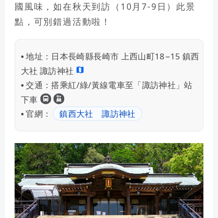
國風味，如在秋天到訪（10月7-9日）此景
點，可別錯過活動啦！
地址：
日本長崎縣長崎市 上西山町18−15 鎮西
•
大社 諏訪神社
交通：
搭乘紅/綠/黃線電車至「諏訪神社」站
•
長崎交通
租車自駕
下車
官網：
鎮西大社 諏訪神社
•