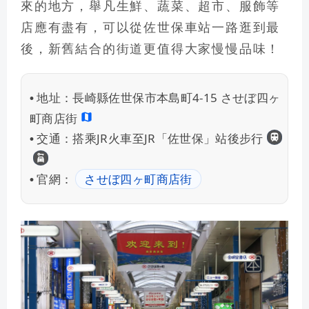
來的地方，舉凡生鮮、蔬菜、超市、服飾等
店應有盡有，可以從佐世保車站一路逛到最
後，新舊結合的街道更值得大家慢慢品味！
地址：
長崎縣佐世保市本島町4-15 させぼ四ヶ
•
町商店街
九州J
交通：
搭乘JR火車至JR「佐世保」站後步行
•
租車自駕
官網：
させぼ四ヶ町商店街
•