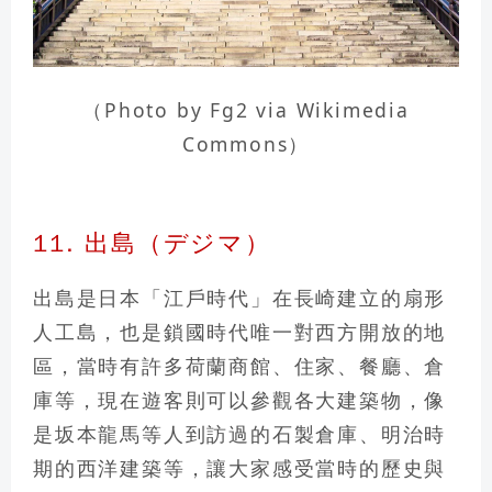
（Photo by Fg2 via Wikimedia
Commons）
11. 出島（デジマ）
出島是日本「江戶時代」在長崎建立的扇形
人工島，也是
鎖國時代唯一對西方開放的地
區
，當時有許多荷蘭商館、住家、餐廳、倉
庫等，現在遊客則可以參觀各大建築物，像
是坂本龍馬等人到訪過的石製倉庫、明治時
期的西洋建築等，讓大家感受當時的歷史與