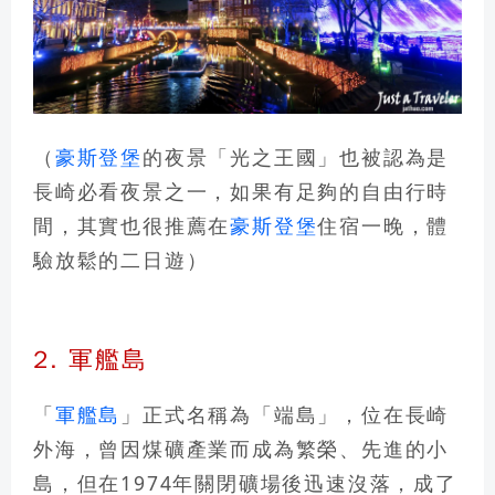
（
豪斯登堡
的夜景「光之王國」也被認為是
長崎必看夜景之一，如果有足夠的自由行時
間，其實也很推薦在
豪斯登堡
住宿一晚，體
驗放鬆的二日遊）
2. 軍艦島
「
軍艦島
」正式名稱為「端島」，位在長崎
外海，曾因煤礦產業而成為繁榮、先進的小
島，但在1974年關閉礦場後迅速沒落，成了