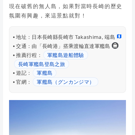
現在破舊的無人島，如果對當時長崎的歷史
氛圍有興趣，來這景點就對！
地址：
日本長崎縣長崎市 Takashima, 端島
•
渡輪教
交通：
由「長崎港」搭乘渡輪直達軍艦島
•
推薦行程：
軍艦島遊船體驗
•
長崎軍艦島登島之旅
遊記：
軍艦島
•
官網：
軍艦島（グンカンジマ）
•