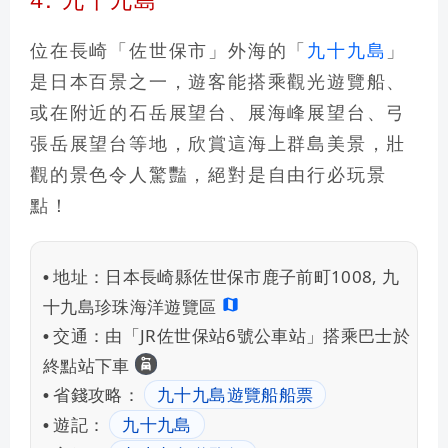
4. 九十九島
位在長崎「佐世保市」外海的
「
九十九島
」
是日本百景之一
，遊客能搭乘觀光遊覽船、
或在附近的
石岳展望台、展海峰展望台、弓
張岳展望台
等地，欣賞這海上群島美景，壯
觀的景色令人驚豔，絕對是自由行必玩景
點！
地址：
日本長崎縣佐世保市鹿子前町1008, 九
•
十九島珍珠海洋遊覽區
交通：
由「JR佐世保站6號公車站」搭乘巴士於
•
租車自駕
終點站下車
省錢攻略：
九十九島遊覽船船票
•
遊記：
九十九島
•