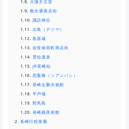
大浦天主堂
觀光通商店街
諏訪神社
出島（デジマ）
島原城
search
佐世保四町商店街
雲仙溫泉
JR長崎站
思案橋（シアンバシ）
長崎企鵝水族館
平戶城
對馬島
長崎縣美術館
長崎行程推薦