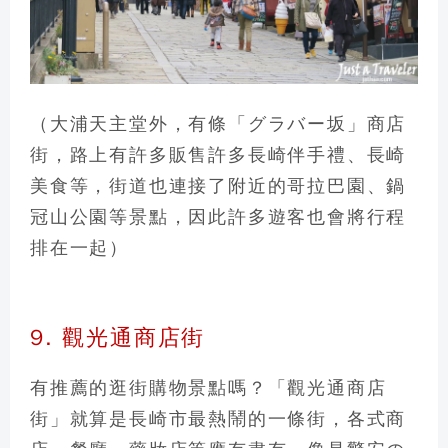
（大浦天主堂外，有條「
グラバー坂
」商店
街，路上有許多販售許多長崎伴手禮、長崎
美食等，街道也連接了附近的
哥拉巴園、鍋
冠山公園
等景點，因此許多遊客也會將行程
排在一起）
9. 觀光通商店街
有推薦的逛街購物景點嗎？「觀光通商店
街」就算是長崎市最熱鬧的一條街
，各式商