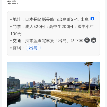
繁華。
地址：
日本長崎縣長崎市出島町6−1, 出島
•
門票：
成人520円；高中生200円；國中小生
•
100円
長崎交通
租車
交通：
搭乘藍線電車於「出島」站下車
•
官網：
出島
•