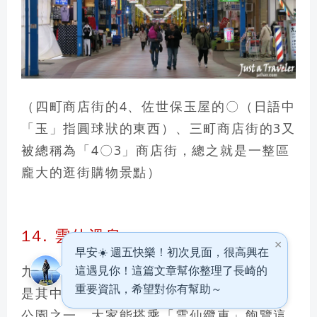
（四町商店街的4、佐世保玉屋的〇（日語中
「玉」指圓球狀的東西）、三町商店街的3又
被總稱為「4〇3」商店街，總之就是一整區
龐大的逛街購物景點）
14. 雲仙溫泉
九州一直都以溫泉聞名，而「雲仙溫泉」就
是其中代表之一，
雲仙岳是日本最早的國立
公園之一
，大家能搭乘「雲仙纜車」飽覽這