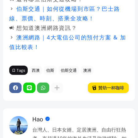
伯斯交通｜如何從機場到市區？巴士路
keyboard_arrow_right
線、票價、時刻、搭乘全攻略！
想知道澳洲網路資訊？
campaign
澳洲網路｜4大電信公司的預付方案 & 加
keyboard_arrow_right
值比較表！
Tags
西澳
伯斯
伯斯交通
澳洲
bookmark_border
local_drink
贊助一杯咖啡
Hao
台灣人、日本女婿、定居澳洲、自由行狂熱