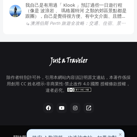
我自己是有用過「 Klook 」預訂過些一日遊行程
（像是 波浪岩 、 瑪格麗特河 之類的郊區景點都是
跟團），自己是覺得很方便、有中文介面、且體驗
都還不錯，你可以找看看有沒有感興趣的參加。至
澳洲伯斯 Perth 旅遊全攻略：交通、住宿、景點、遊記總整理！
於素食的話，餐廳不多，但市區還是有幾間，不會
到完全找不到～
除作者特別許可外，引用本網站內容須註明原文連結，本著作係採
用
創用 CC 姓名標示-非商業性-禁止改作 4.0 國際 授權條款
授權，
違者必究。