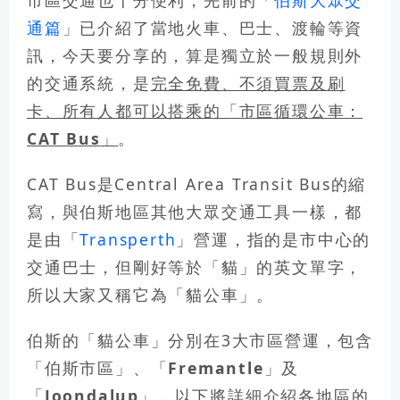
市區交通也十分便利，先前的「
伯斯大眾交
通篇
」已介紹了當地火車、巴士、渡輪等資
訊，今天要分享的，算是獨立於一般規則外
的交通系統，是
完全免費、不須買票及刷
卡、所有人都可以搭乘的「市區循環公車：
CAT Bus
」
。
CAT Bus是Central Area Transit Bus的縮
寫，與伯斯地區其他大眾交通工具一樣，都
是由「
Transperth
」營運，指的是市中心的
交通巴士，但剛好等於「貓」的英文單字，
所以大家又稱它為「貓公車」。
伯斯的「貓公車」分別在3大市區營運，包含
「
伯斯市區
」、「
Fremantle
」及
「
Joondalup
」，以下將詳細介紹
各地區的