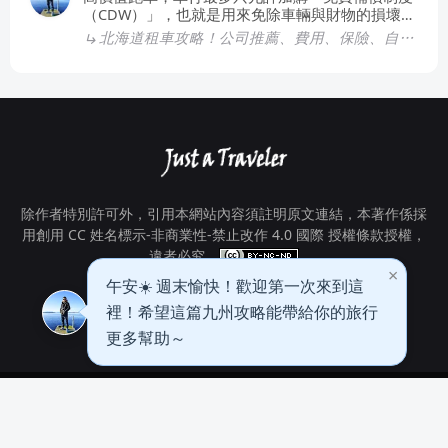
（CDW）」，也就是用來免除車輛與財物的損壞自
負額，但不能保到包含免除「營業損失賠償
北海道租車攻略！公司推薦、費用、保險、自駕遊注意事項整理！
（NOC）」的安心保險（也就是全險），而且取車
時也會被收較高的押金，此外，就算透過第三方保
險公司或旅遊不便險等方式，其實也沒辦法，因為
條款都會明文排除跑車及昂貴車種，所以只能建議
你向車行看能不能至少保到CDW了～
除作者特別許可外，引用本網站內容須註明原文連結，本著作係採
用
創用 CC 姓名標示-非商業性-禁止改作 4.0 國際 授權條款
授權，
違者必究。
×
感謝你的閱讀🙌 九州能玩的地方太多
了，看看相關文章也許會有新靈感！
關於我
關於本站
隱私權政策
免責聲明
出版原則
網站地圖
留言板
English
Contact Us