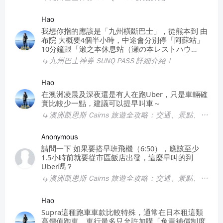
Hao
我想你指的應該是「九州橫斷巴士」，從熊本到 由
布院 大概要4個半小時，中途會分別停「阿蘇站」
10分鐘跟「瀨之本休息站（瀬の本レストハウ
ス）」20分鐘讓遊客休息～
九州巴士神券 SUNQ PASS 詳細介紹！
Hao
在澳洲凌晨及深夜還是有人在跑Uber，只是車輛確
實比較少一點，建議可以提早叫車～
澳洲凱恩斯 Cairns 旅遊全攻略：交通、景點、住宿、遊記總整理！
Anonymous
請問一下 如果要搭早班飛機（6:50），應該至少
1.5小時前就要從市區飯店出發，這麼早叫的到
Uber嗎？
澳洲凱恩斯 Cairns 旅遊全攻略：交通、景點、住宿、遊記總整理！
Hao
Supra這種跑車車款比較特殊，通常在日本租這類
高價值跑車，車行最多只允許加購「免責補償制度